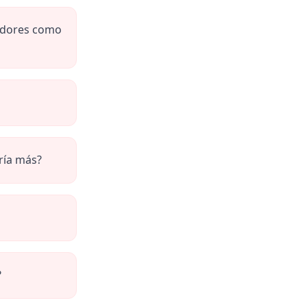
cadores como
ría más?
?