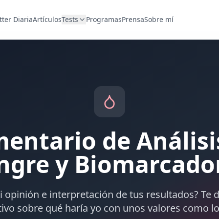
ter Diaria
Artículos
Tests
Programas
Prensa
Sobre mí
entario de Análisi
ngre y Biomarcado
 opinión e interpretación de tus resultados? Te
tivo sobre qué haría yo con unos valores como lo