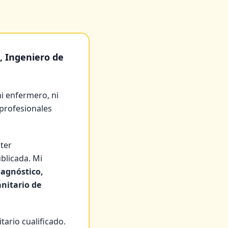
a, Ingeniero de
ni enfermero, ni
 profesionales
cter
ublicada. Mi
iagnóstico,
nitario de
tario cualificado.