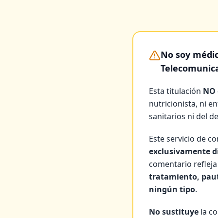
No soy médico
Telecomunica
Esta titulación
NO 
nutricionista, ni e
sanitarios ni del d
Este servicio de c
exclusivamente di
comentario refleja
tratamiento, paut
ningún tipo
.
No sustituye
la co