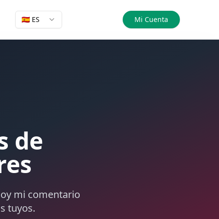
🇪🇸 ES
Mi Cuenta
s de
res
 doy mi comentario
s tuyos.